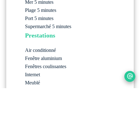
Mer
5 minutes
Plage
5 minutes
Port
5 minutes
Supermarché
5 minutes
Prestations
Air conditionné
Fenêtre aluminium
Fenêtres coulissantes
Internet
Meublé
Moustiquaires
Volets roulants électriques
Abri de voiture
Fibre optique
Piscine
Portail électrique