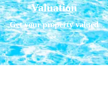
Valuation
Get your property valued